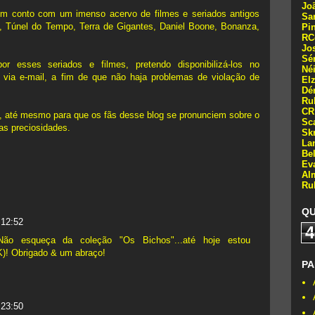
Jo
m conto com um imenso acervo de filmes e seriados antigos
Sa
, Túnel do Tempo, Terra de Gigantes, Daniel Boone, Bonanza,
Pi
RC
Jo
Sé
r esses seriados e filmes, pretendo disponibilizá-los no
Né
ks via e-mail, a fim de que não haja problemas de violação de
El
Dé
Ru
CR
m, até mesmo para que os fãs desse blog se pronunciem sobre o
Sc
as preciosidades.
Skr
La
Be
Ev
Al
Ru
QU
 12:52
4
Não esqueça da coleção "Os Bichos"...até hoje estou
! Obrigado & um abraço!
PA
 23:50