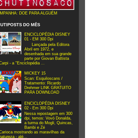
MPANHA: DOE PARA ALGUÉM
UTIPOSTS DO MÊS
ENCICLOPÉDIA DISNEY
01 - EM 300 Dpi
Lançada pela Editora
Abril em 1972, e
desenhada em sua grande
parte por Giovan Battista
Carpi - a "Enciclopédia ...
MICKEY 15
Scan: Esquiloscans /
Tratamento: Ricardo
Drehmer LINK GRATUITO
PARA DOWNLOAD
ENCICLOPÉDIA DISNEY
02 - Em 300 Dpi
Nessa repostagem em 300
dpi, temos: Vovó Donalda,
a turma do Mogli, Quincas,
Bambi e Zé
Carioca mostrando as maravilhas da
natureza - alé...