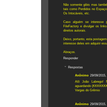
Não somente gibis mas també
tais como Perdidos no Espaço
Os Intocáveis, etc.
Caso alguém se interesse po
FileFactory e divulgar os lin
direitos autorais.
Deixo, portanto, esta postage
interesse deles em adquirir ess
Abraços.
Responder
Respostas
Anônimo
29/09/2015,
Alô João Labrego! 
aguardando (KKKKKKK)
Vargas do Grêmio
Anônimo
29/09/2015,