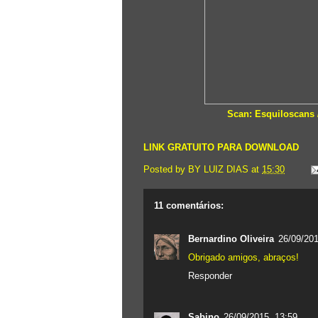
Scan: Esquiloscans 
LINK GRATUITO PARA DOWNLOAD
Posted by
BY LUIZ DIAS
at
15:30
11 comentários:
Bernardino Oliveira
26/09/201
Obrigado amigos, abraços!
Responder
Sabino
26/09/2015, 13:59