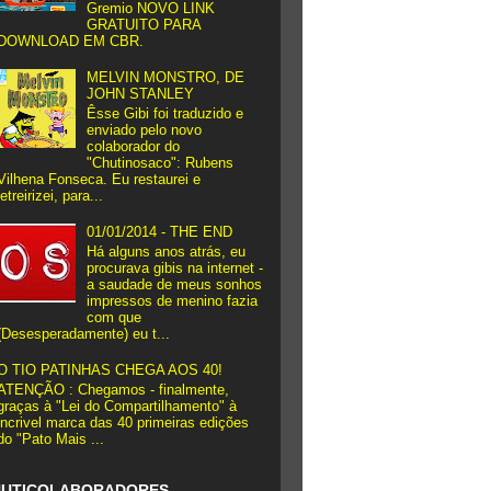
Gremio NOVO LINK
GRATUITO PARA
DOWNLOAD EM CBR.
MELVIN MONSTRO, DE
JOHN STANLEY
Êsse Gibi foi traduzido e
enviado pelo novo
colaborador do
"Chutinosaco": Rubens
Vilhena Fonseca. Eu restaurei e
letreirizei, para...
01/01/2014 - THE END
Há alguns anos atrás, eu
procurava gibis na internet -
a saudade de meus sonhos
impressos de menino fazia
com que
(Desesperadamente) eu t...
O TIO PATINHAS CHEGA AOS 40!
ATENÇÃO : Chegamos - finalmente,
graças à "Lei do Compartilhamento" à
incrivel marca das 40 primeiras edições
do "Pato Mais ...
HUTICOLABORADORES