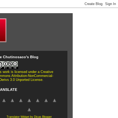
e Chutinosaco's Blog
s work is licensed under a
Creative
mmons Attribution-NonCommercial-
erivs 3.0 Unported License
.
ANSLATE
Translator Widget by Dicas Blogger