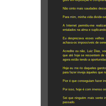
Não sinto mais saudades desse
Para mim, minha vida divide-se
A Internet permitiu-me real
entalados na alma e suplicando
Eu desprezava esses velhos 
achava-os impossíveis de sere
Acredite ou não, Luiz Dias, v
que até hoje se ressentem de 
agora estão tendo a oportunida
Hoje eu me rio daqueles garot
para fazer inveja àqueles que n
Pior é que conseguiam fazer in
Por isso, hoje é com imenso or
Sei que ninguém mais sente i
passado.