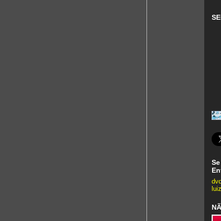
SE
Se
En
dv
lui
NÃ