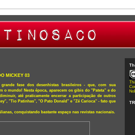
Th
DO MICKEY 03
Thi
 grande fase dos desenhistas brasileiros - que,
com sua
Co
m o mundo! Nesta época, aparecem os gibis do "Pateta" e do
NoD
 diminuir, até praticamente encerrar a participação de outros
y", "Tio Patinhas", "O Pato Donald" e "Zé Carioca" - fato que
TR
alianas, conquistando bastante espaço nas revistas nacionais.