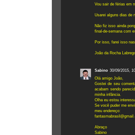
Vou sair de férias em 
Usarei alguns dias de 
Não fiz isso ainda por
final-de-semana com 
Por isso, farei isso nas
João da Rocha Labreg
Sabino
30/09/2015, 1
Olá amigo João,
Gostei de seu comentá
acabam sendo parecid
minha infância.
Olha eu estou interess
Se você puder me envia
meu endereço:
fantasmabrasil@gmail
Abraço
Sabino