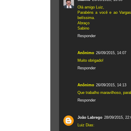
Olá amigo Luiz,
Parabéns a você e ao Vargas 
belíssima.
Abraço
Sabino
Responder
Anônimo
26/09/2015, 14:07
Muito obrigado!
Responder
Anônimo
26/09/2015, 14:13
Que trabalho maravilhoso, para
Responder
João Labrego
28/09/2015, 22:
Luiz Dias: