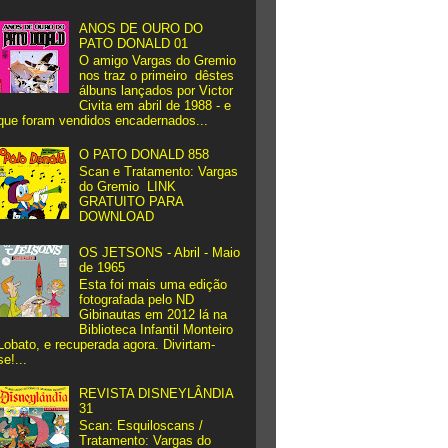
ANOS DE OURO DO
PATO DONALD 01
O amigo Vargas do Gremio
nos traz o primeiro dêstes
álbuns lançados por Victor
Civita em abril de 1988 - e
que foram vendidos encadernados...
O PATO DONALD 858
Scan e Tratamento: Vargas
do Gremio LINK
GRATUITO PARA
DOWNLOAD
OS JETSONS - Abril - Maio
de 1965
Esta foi mais uma edição
fotografada pelo ND
Gibinautas em 2012 lá na
Biblioteca Infantil Monteiro
Lobato, e recuperada agora. Divirtam-
se!...
REVISTA DISNEYLÂNDIA
31
Scan: Esquiloscans /
Tratamento: Vargas do