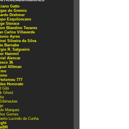
ciano Gatto
rgas do Gremio
cardo Drehmer
upo Esquiloscans
rge Storace
lton Blandino Tavares
an Carlos Villaverde
tonio Ayres
nei Silveira da Silva
ão Barnabe
rgio R. Salgueiro
ter Hammil
niel Alencar
esco 36
guel Alltman
zmo
bino
rtolomeu 777
des Honorato
 Gibi
nk Ghost
ita
Gibinautas
go
ulo Marques
rlos Gomes
berto Lucindo da Cunha
ight
alBR