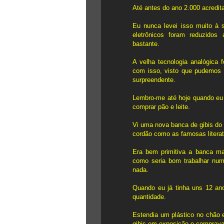
Até antes do ano 2.000 acredit
Eu nunca levei isso muito à 
eletrônicos foram reduzidos
bastante.
A velha tecnologia analógica 
com isso, visto que pudemos 
surpreendente.
Lembro-me até hoje quando eu 
comprar pão e leite.
Vi uma nova banca de gibis do 
cordão como as famosas literat
Era bem primitiva a banca ma
como seria bom trabalhar num
nada.
Quando eu já tinha uns 12 ano
quantidade.
Estendia um plástico no chão
gibis em exposição e comprava