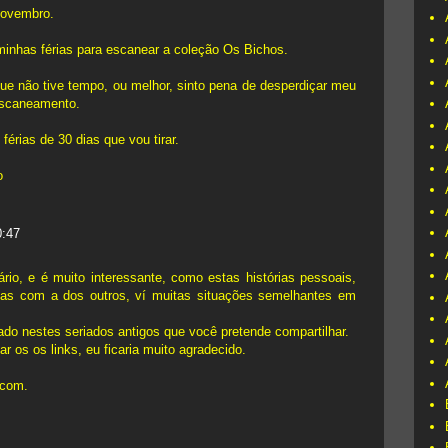
novembro.
minhas férias para escanear a coleção Os Bichos.
que não tive tempo, ou melhor, sinto pena de desperdiçar meu
escaneamento.
 férias de 30 dias que vou tirar.
o
0:47
rio, e é muito interessante, como estas histórias pessoais,
as com a dos outros, ví muitas situações semelhantes em
ado nestes seriados antigos que você pretende compartilhar.
r os os links, eu ficaria muito agradecido.
.com.