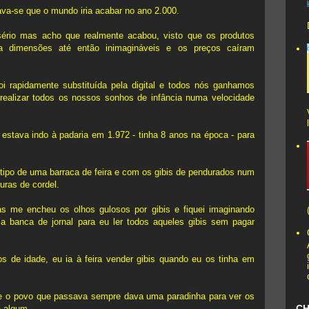
ava-se que o mundo iria acabar no ano 2.000.
sério mas acho que realmente acabou, visto que os produtos
 a dimensões até então inimagináveis e os preços caíram
foi rapidamente substituída pela digital e todos nós ganhamos
realizar todos os nossos sonhos de infância numa velocidade
estava indo à padaria em 1.972 - tinha 8 anos na época - para
tipo de uma barraca de feira e com os gibis de pendurados num
uras de cordel.
s me encheu os olhos gulosos por gibis e fiquei imaginando
a banca de jornal para eu ler todos aqueles gibis sem pagar
s de idade, eu ia à feira vender gibis quando eu os tinha em
 e o povo que passava sempre dava uma paradinha para ver os
C
 algum.