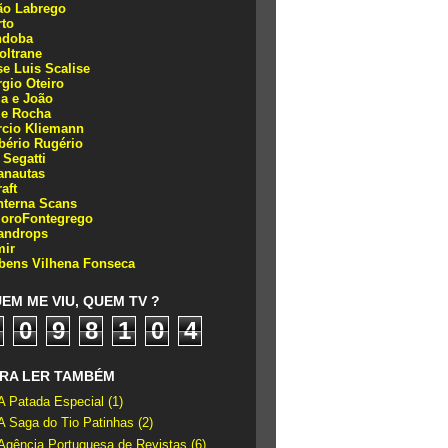
ão Labrego
rto
ndoba
oltrane
se Luis Scalise
rgio Oteiro
ia e João
ze Rocha
rcio Kliemann
bério Rugério
 Segatti
anautas
aft
nterna Scans
loroFontegrego
androps
mir
bens Vilhena Fonseca
EM ME VIU, QUEM TV ?
0
9
8
1
0
4
RA LER TAMBÉM
A Patada Especial
(1)
A Saga do Tio Patinhas
(2)
Agência Portuguesa de Revistas
(6)