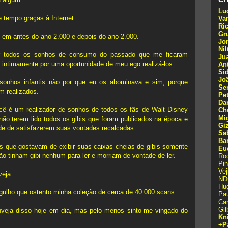
Lu
 tempo graças à Internet.
Va
Ri
Gr
 em antes do ano 2.000 e depois do ano 2.000.
Jo
Ni
izar todos os sonhos de consumo do passado que me ficaram
Ju
 intimamente por uma oportunidade de meu ego realizá-los.
An
Sid
Jo
sonhos infantis não por que eu os abominava e sim, porque
Se
m realizados.
Pe
Da
ocê é um realizador de sonhos de todos os fãs de Walt Disney
Ch
Mi
não terem lido todos os gibis que foram publicados na época e
Gi
de de satisfazerem suas vontades recalcadas.
Sa
Ba
os que gostavam de exibir suas caixas cheias de gibis somente
Eu
ão tinham gibi nenhum para ler e morriam de vontade de ler.
Rod
Pi
Vej
veja.
ND
Hu
gulho que ostento minha coleção de cerca de 40.000 scans.
Pa
Ca
Gil
nveja disso hoje em dia, mas pelo menos sinto-me vingado do
Kn
+P