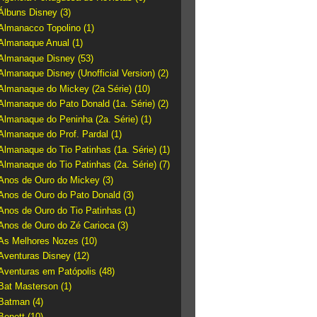
Álbuns Disney
(3)
Almanacco Topolino
(1)
Almanaque Anual
(1)
Almanaque Disney
(53)
Almanaque Disney (Unofficial Version)
(2)
Almanaque do Mickey (2a Série)
(10)
Almanaque do Pato Donald (1a. Série)
(2)
Almanaque do Peninha (2a. Série)
(1)
Almanaque do Prof. Pardal
(1)
Almanaque do Tio Patinhas (1a. Série)
(1)
Almanaque do Tio Patinhas (2a. Série)
(7)
Anos de Ouro do Mickey
(3)
Anos de Ouro do Pato Donald
(3)
Anos de Ouro do Tio Patinhas
(1)
Anos de Ouro do Zé Carioca
(3)
As Melhores Nozes
(10)
Aventuras Disney
(12)
Aventuras em Patópolis
(48)
Bat Masterson
(1)
Batman
(4)
Benett
(10)